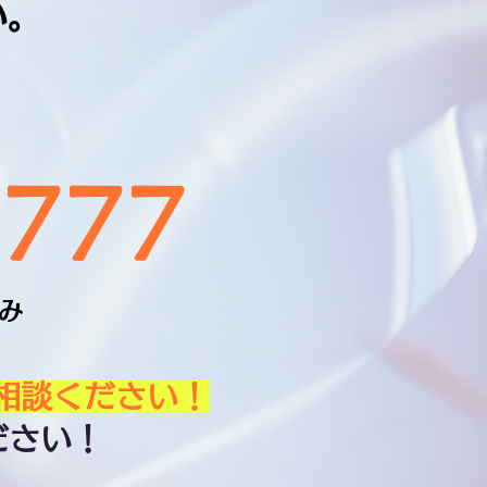
い。
4777
休み
相談ください！
ださい！