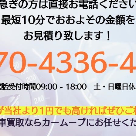
急ぎの方は直接お電話くださ
最短10分でおおよその金額を
お見積り致します！
70-4336-
話受付時間09:00 - 18:00 土・日曜日
額が当社より1円でも高ければぜひご
タ車買取ならカームーブにお任せく