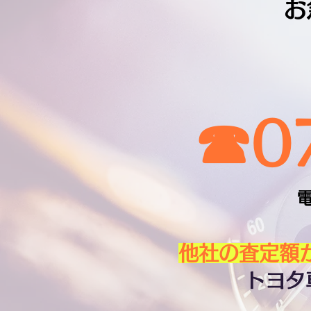
お
☎︎0
電
​他社の査定
​トヨ