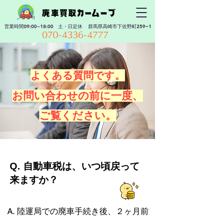
​営業時間09:00~18:00 土・日定休
群馬県高崎市下佐野町259−1
070-4336-4777
よくある質問です。
お問い合わせの前に一度、
ご覧ください。
​Q. 自動車税は、いつ頃戻って
来ますか？
A. 陸運局での廃車手続き後、２ヶ月前